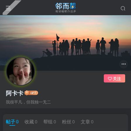
关注
阿卡卡
我很平凡，但我独一无二
帖子
0
收藏
0
帮组
0
粉丝
0
文章
0