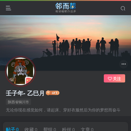
关注
壬子年- 乙巳月
陕西省铜川市
无论你现在感觉如何，请起床、穿好衣服然后为你的梦想而奋斗
帖子
0
收藏
0
帮组
0
粉丝
0
文章
0