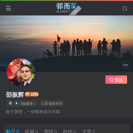
关注
邵振辉
2枚徽章
江苏省苏州市
敢于梦想，一切都将成为可能
帖子
0
收藏
0
帮组
0
粉丝
0
文章
0