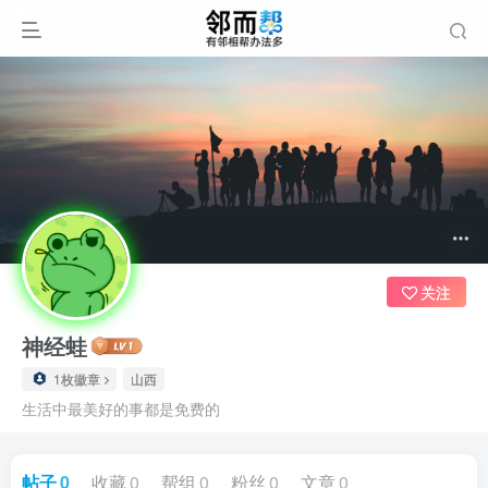
关注
神经蛙
1枚徽章
山西
生活中最美好的事都是免费的
帖子
0
收藏
0
帮组
0
粉丝
0
文章
0