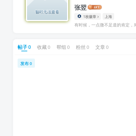
张翌
1枚徽章
上海
有时候，一点微不足道的肯定，
帖子
0
收藏
0
帮组
0
粉丝
0
文章
0
发布
0