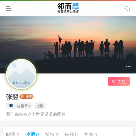
关注
张翌
1枚徽章
上海
我们都在被这个世界温柔的爱着
帖子
0
收藏
0
帮组
0
粉丝
0
文章
0