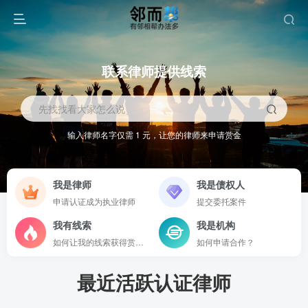
联系律师提供线索
先找找看大家怎么说
输入律师名字仅需 1 元，让您的律师来申请赏金
我是律师
我是债权人
申请认证成为执业律师
提交委托案件
我有线索
我是机构
如何让我的线索获得赏金？
如何申请合作？
最近活跃认证律师