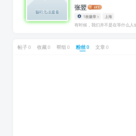
张翌
1枚徽章
上海
有时候，我们并不是在等什么人
帖子
0
收藏
0
帮组
0
粉丝
0
文章
0