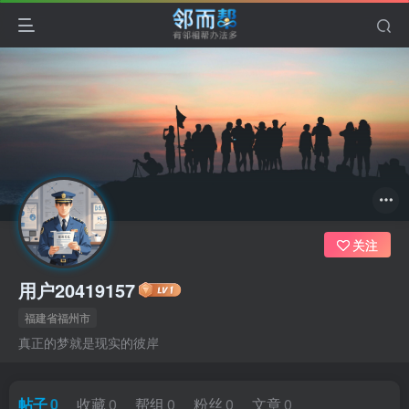
关注
用户20419157
福建省福州市
真正的梦就是现实的彼岸
帖子
0
收藏
0
帮组
0
粉丝
0
文章
0