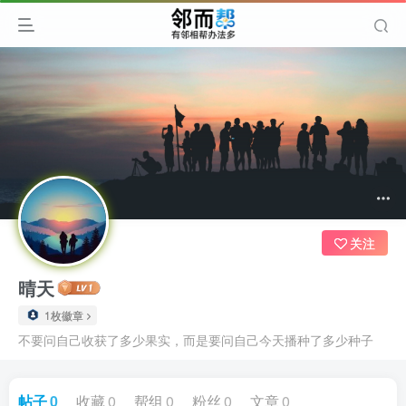
关注
晴天
1枚徽章
不要问自己收获了多少果实，而是要问自己今天播种了多少种子
帖子
0
收藏
0
帮组
0
粉丝
0
文章
0