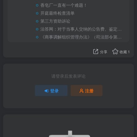
香皂厂一直有一个难题！
开庭最终检查清单
第三方资助诉讼
法答网：对于当事人交纳的公告费、鉴定费、保全费，是否应在胜诉后由法院退费？
《商事调解组织管理办法》（司法部令第150号）全文深度解读
分享
收藏
1
请登录后发表评论
登录
注册