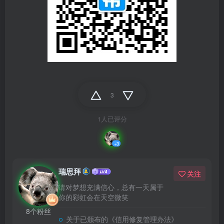
3
1人已评分
+3
瑞思拜
关注
请对梦想充满信心，总有一天属于
你的彩虹会在天空微笑
8个粉丝
关于已颁布的《信用修复管理办法》