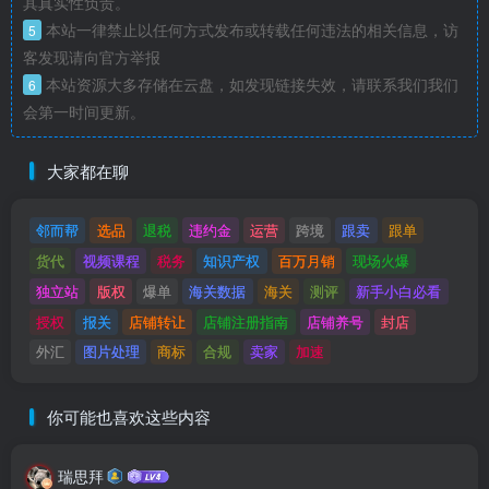
其真实性负责。
本站一律禁止以任何方式发布或转载任何违法的相关信息，访
5
客发现请向官方举报
本站资源大多存储在云盘，如发现链接失效，请联系我们我们
6
会第一时间更新。
大家都在聊
邻而帮
选品
退税
违约金
运营
跨境
跟卖
跟单
货代
视频课程
税务
知识产权
百万月销
现场火爆
独立站
版权
爆单
海关数据
海关
测评
新手小白必看
授权
报关
店铺转让
店铺注册指南
店铺养号
封店
外汇
图片处理
商标
合规
卖家
加速
你可能也喜欢这些内容
瑞思拜