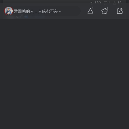
180
1
16
3
1
爱回帖的人，人缘都不差～
立码
让您的不良资产领域积累的干货在社区里轻松变现
精
6
158
2
4
立码
认证作者权益说明
精
622
1
10
芝士官
再次验证了最赚钱的方法都已经写在刑法里了
22
0
0
芝士官
人性的现实经验总结
15
0
0