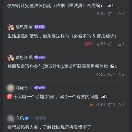
债权转让完整法律指南（依据《民法典》合同编）
1
34
1
4
瑞思拜
生活里遇到借钱，借条要这样写（必看填写 & 使用避坑）
55
1
1
帮票1
瑞思拜
邻而帮邀请您参与[邀请计划],邀请可获高额累积奖励
2
25
1
2
邻佬哥
今天聊一个话题:如何，问出一个有效的问题
精
2
58
2
3
立码
要想发帖有人看，了解社区规范再发错不了