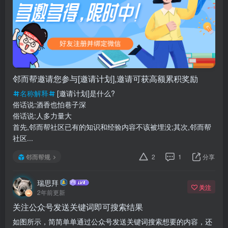
邻而帮邀请您参与[邀请计划],邀请可获高额累积奖励
名称解释
[邀请计划]是什么?
俗话说:酒香也怕巷子深
俗话说:人多力量大
首先,邻而帮社区已有的知识和经验内容不该被埋没;其次,邻而帮
社区...
邻而帮规
2
1
分享
瑞思拜
关注
2年前更新
关注公众号发送关键词即可搜索结果
如图所示，简简单单通过公众号发送关键词搜索想要的内容，还