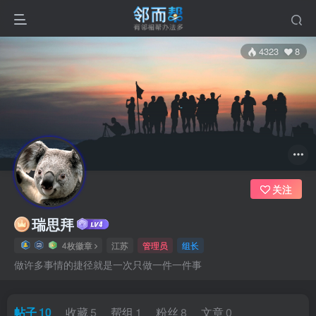
4323
8
关注
瑞思拜
4枚徽章
江苏
管理员
组长
做许多事情的捷径就是一次只做一件一件事
帖子
10
收藏
5
帮组
1
粉丝
8
文章
0