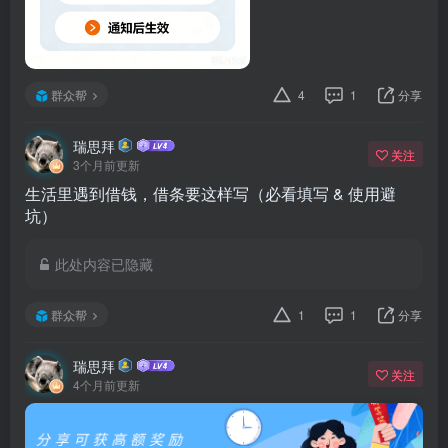
群众帮
4
1
分享
瑞思拜
关注
3个月前更新
生活里遇到借钱，借条要这样写（必看填写 & 使用避
坑）
此处内容已隐藏
群众帮
1
1
分享
瑞思拜
关注
4个月前更新