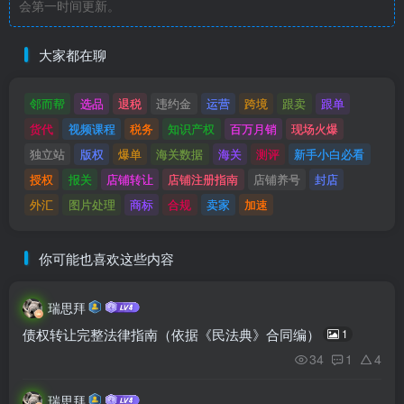
会第一时间更新。
大家都在聊
邻而帮
选品
退税
违约金
运营
跨境
跟卖
跟单
货代
视频课程
税务
知识产权
百万月销
现场火爆
独立站
版权
爆单
海关数据
海关
测评
新手小白必看
授权
报关
店铺转让
店铺注册指南
店铺养号
封店
外汇
图片处理
商标
合规
卖家
加速
你可能也喜欢这些内容
瑞思拜
债权转让完整法律指南（依据《民法典》合同编）
1
34
1
4
瑞思拜