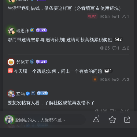
生活里遇到借钱，借条要这样写（必看填写 & 使用避坑）
55
1
1
帮票1
瑞思拜
邻而帮邀请您参与[邀请计划],邀请可获高额累积奖励
2
25
1
2
邻佬哥
今天聊一个话题:如何，问出一个有效的问题
精
2
58
2
3
立码
要想发帖有人看，了解社区规范再发错不了
180
1
16
1
爱回帖的人，人缘都不差～
立码
让您的不良资产领域积累的干货在社区里轻松变现
精
6