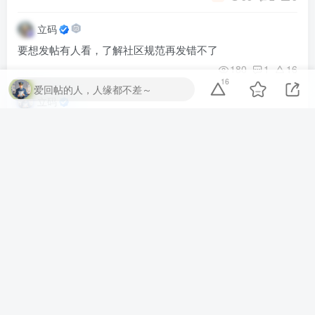
立码
要想发帖有人看，了解社区规范再发错不了
180
1
16
16
爱回帖的人，人缘都不差～
立码
让您的不良资产领域积累的干货在社区里轻松变现
精
6
158
2
4
立码
认证作者权益说明
精
622
1
10
芝士官
再次验证了最赚钱的方法都已经写在刑法里了
22
0
0