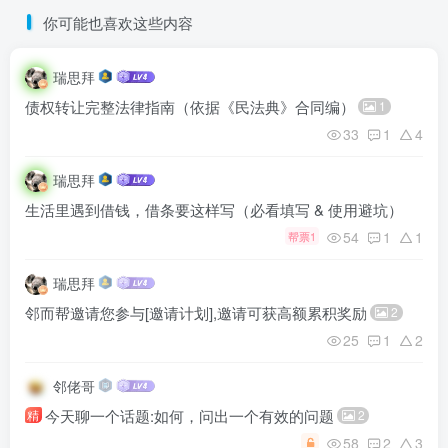
你可能也喜欢这些内容
瑞思拜
债权转让完整法律指南（依据《民法典》合同编）
1
33
1
4
瑞思拜
生活里遇到借钱，借条要这样写（必看填写 & 使用避坑）
54
1
1
帮票1
瑞思拜
邻而帮邀请您参与[邀请计划],邀请可获高额累积奖励
2
25
1
2
邻佬哥
今天聊一个话题:如何，问出一个有效的问题
精
2
58
2
3