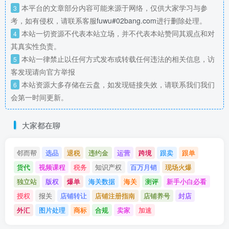
本平台的文章部分内容可能来源于网络，仅供大家学习与参
3
考，如有侵权，请联系客服
fuwu#02bang.com
进行删除处理。
本站一切资源不代表本站立场，并不代表本站赞同其观点和对
4
其真实性负责。
本站一律禁止以任何方式发布或转载任何违法的相关信息，访
5
客发现请向官方举报
本站资源大多存储在云盘，如发现链接失效，请联系我们我们
6
会第一时间更新。
大家都在聊
邻而帮
选品
退税
违约金
运营
跨境
跟卖
跟单
货代
视频课程
税务
知识产权
百万月销
现场火爆
独立站
版权
爆单
海关数据
海关
测评
新手小白必看
授权
报关
店铺转让
店铺注册指南
店铺养号
封店
外汇
图片处理
商标
合规
卖家
加速