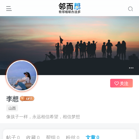
关注
李想
山西
像孩子一样，永远相信希望，相信梦想
帖子
0
收藏
0
帮组
0
粉丝
0
文章
0