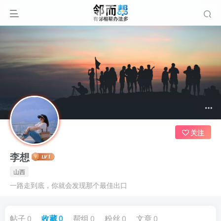
关注
李想
山西
一路走到底，你就会发现那个最佳出口
帖子
0
收藏
0
帮组
0
粉丝
0
文章
0