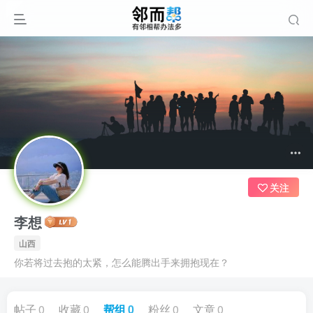
关注
李想
山西
你若将过去抱的太紧，怎么能腾出手来拥抱现在？
帖子
0
收藏
0
帮组
0
粉丝
0
文章
0