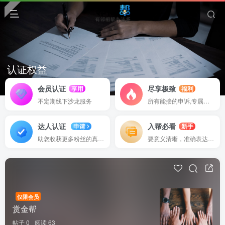
认证权益
我们对有为的作者提供更多的收益支持
会员认证
尽享极致
享用
福利
不定期线下沙龙服务
所有能接的申诉,专属渠道
达人认证
入帮必看
申请
新手
助您收获更多粉丝的真实信赖
要意义清晰，准确表达并分享
仅限会员
赏金帮
帖子 0
阅读 63