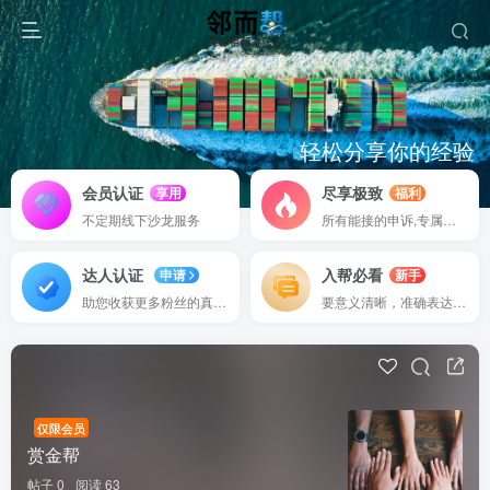
轻松分享你的经验
认证权益
邻而帮助你快速积累行业资源
我们对有为的作者提供更多的
会员认证
尽享极致
享用
福利
不定期线下沙龙服务
所有能接的申诉,专属渠道
达人认证
入帮必看
申请
新手
助您收获更多粉丝的真实信赖
要意义清晰，准确表达并分享
仅限会员
赏金帮
帖子 0
阅读 63