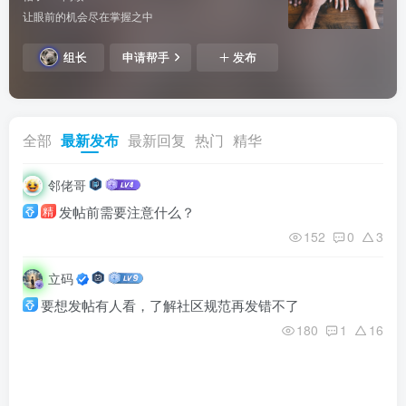
让眼前的机会尽在掌握之中
组长
申请帮手
发布
全部
最新发布
最新回复
热门
精华
邻佬哥
发帖前需要注意什么？
精
152
0
3
立码
要想发帖有人看，了解社区规范再发错不了
180
1
16