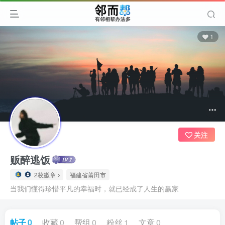
1
关注
贩醉逃饭
2枚徽章
福建省莆田市
当我们懂得珍惜平凡的幸福时，就已经成了人生的赢家
帖子
0
收藏
0
帮组
0
粉丝
1
文章
0