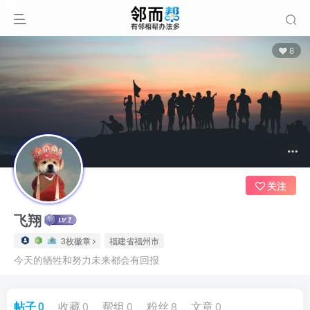
8
关注
飞翔
3枚徽章
福建省福州市
今天的牺牲和努力未来都会有回报
帖子
0
收藏
0
帮组
0
粉丝
8
文章
0