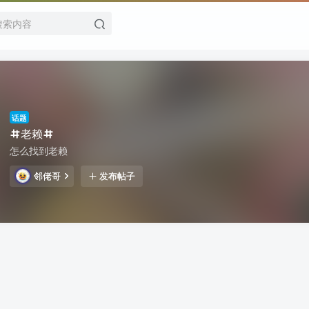
话题
老赖
怎么找到老赖
邻佬哥
发布帖子