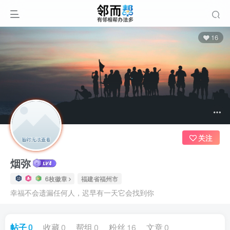
16
关注
烟弥
6枚徽章
福建省福州市
幸福不会遗漏任何人，迟早有一天它会找到你
帖子
0
收藏
0
帮组
0
粉丝
16
文章
0