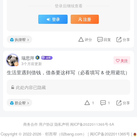
登录后继续查看
登录
注册
执律帮
评分
回复
分享
瑞思拜
关注
3个月前更新
生活里遇到借钱，借条要这样写（必看填写 & 使用避坑）
此处内容已隐藏
群众帮
1
1
分享
商务合作
用户协议
隐私声明
闽ICP备2022011365号-5A
Copyright © 2022-2026 ·
邻而帮（02bang.com）
|
闽ICP备2022011365号
|