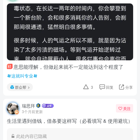
意思能理解，但做起来就不一定能达到这个程度了
精
这就叫专业
群众帮
3
回复
分享
瑞思拜
关注
3个月前更新
生活里遇到借钱，借条要这样写（必看填写 & 使用避坑）
此处内容已隐藏