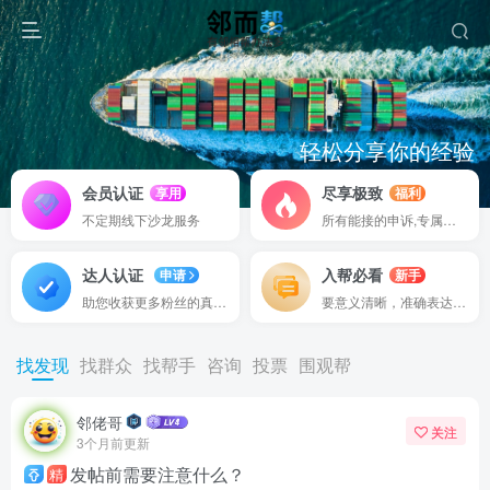
轻松分享你的经验
认证权益
邻而帮助你快速积累行业资源
我们对有为的作者提供更多的
会员认证
尽享极致
享用
福利
不定期线下沙龙服务
所有能接的申诉,专属渠道
达人认证
入帮必看
申请
新手
助您收获更多粉丝的真实信赖
要意义清晰，准确表达并分享
找发现
找群众
找帮手
咨询
投票
围观帮
邻佬哥
关注
3个月前更新
发帖前需要注意什么？
精