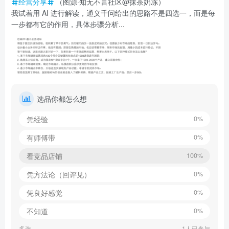
经营分享
（图源·知无不言社区@抹茶奶冻）
我试着用 AI 进行解读，通义千问给出的思路不是四选一，而是每
一步都有它的作用，具体步骤分析...
选品你都怎么想
凭经验
0%
有师傅带
0%
看竞品店铺
100%
凭方法论（回评见）
0%
凭良好感觉
0%
不知道
0%
多选
1人已参与