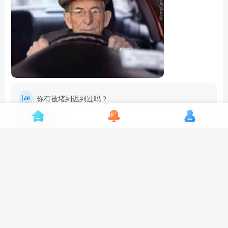
你有被堵到迟到过吗？
没有
20%
有过
80%
其他
0%
单选
5人已参与
群众帮
1
1
分享
芝士官