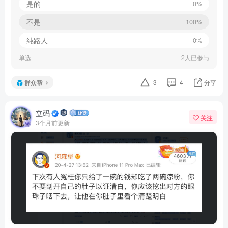
是的
0%
不是
100%
纯路人
0%
单选
2人已参与
群众帮
3
4
分享
立码
关注
3个月前更新