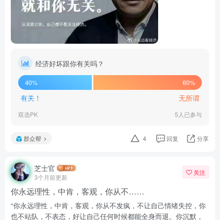
经济好坏跟你有关吗？
40%
60%
有关！
无所谓
双选PK
5人已参与
群众帮
4
回复
分享
芝士官
关注
3个月前更新
你永远理性，中肯，客观，你从不……
“你永远理性，中肯，客观，你从不发疯，不让自己情绪失控，你
也不站队，不表态，好让自己任何时候都能全身而退。你沉默，