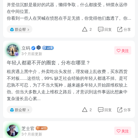
并坚信沉默是最好的武器，懒得争取，什么都接受，钟摆永远停
在中间位置。
你看到一些人在哭喊在愤怒在手足无措，你觉得他们蠢透了。你...
群众帮
2
回复
分享
立码
关注
3个月前更新
年轻人都避不开的圈套，分布在哪里？
租房遇上黑中介，外卖吃出头发丝，理发碰上乱收费，买东西货
不对板......这些坑，99% 缺乏社会经验的年轻人都逃不掉。是可
忍孰不可忍，为了不当大冤种，越来越多年轻人开始跟维权较上
劲。但当大多数人走上维权之路后，才意识到这件事远比想象中
复杂漫长且心累...
群众帮
2
回复
分享
芝士官
关注
3个月前更新