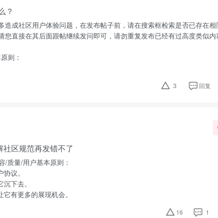
么？
子过多造成社区用户体验问题，在发布帖子前，请在搜索框检索是否已存在相
子，请您直接在其后面跟帖继续发问即可，请勿重复发布已经有过高度类似内
本原则：
3
回复
解社区规范再发错不了
容/质量/用户基本原则：
户协议。
它沉下去。
让它有更多的展现机会。
16
1