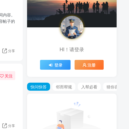
同内容。
容帖子的
HI！请登录
分享
登录
注册
关注
快问快答
邻而帮规
入帮必看
猜你喜欢
分享