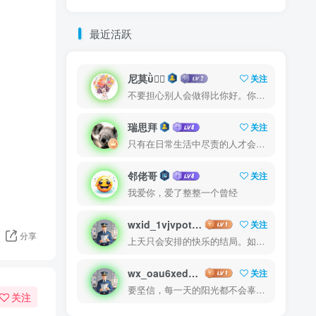
最近活跃
尼莫
关注
不要担心别人会做得比你好。你只需要每天都做得比前一天好就可以了
瑞思拜
关注
只有在日常生活中尽责的人才会在重大时刻尽责
邻佬哥
关注
我爱你，爱了整整一个曾经
wxid_1vjvpot4toj412
关注
分享
上天只会安排的快乐的结局。如果不快乐，说明还不是最后结局
wx_oau6xed43zrl12
关注
要坚信，每一天的阳光都不会辜负自己的笑容
关注