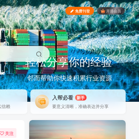
免费刊登
开通会员
登录
注册
轻松分享你的经验
认证
邻而帮助你快速积累行业资源
我们对有
入帮必看
新手
实信赖
要意义清晰，准确表达并分享
关注