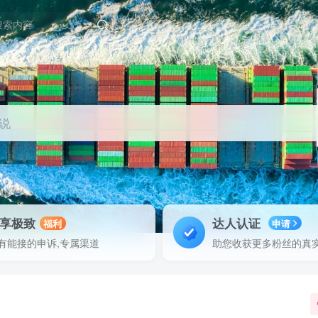
说
享极致
达人认证
福利
申请
有能接的申诉,专属渠道
助您收获更多粉丝的真