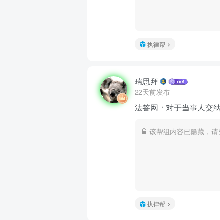
执律帮
瑞思拜
22天前发布
法答网：对于当事人交
该帮组内容已隐藏，请
执律帮