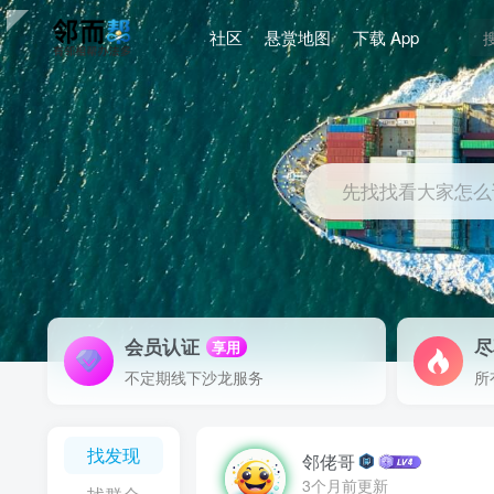
社区
悬赏地图
下载 App
先找找看大家怎么
会员认证
尽
享用
不定期线下沙龙服务
所
找发现
邻佬哥
3个月前更新