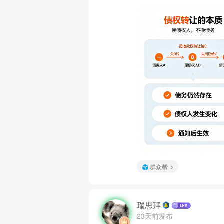
群众帮
瑞思拜
23天前发布