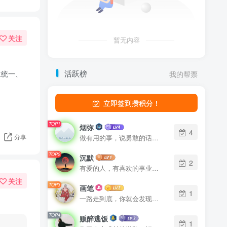
关注
暂无内容
活跃榜
立统一、
我的帮票
立即签到攒积分！
TOP1
烟弥
4
分享
做有用的事，说勇敢的话，想美好的事，一生足矣
TOP2
沉默
2
有爱的人，有喜欢的事业，有梦想
关注
TOP3
画笔
1
一路走到底，你就会发现那个最佳出口
TOP4
贩醉逃饭
1