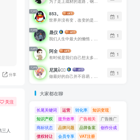
为了走上成材的道路，钢铁决不惋惜璀璨的钢花被遗弃
TOP5
853。
1
世界并没有变，改变的是我们
TOP6
晟仪
1
我们人生中最大的懒惰，就是当我们明知自己拥有作出选择的能力，却不去主动改变而是放任它的生活态度
TOP7
阿全
1
有时候是我们自己想太多才让自己如此难受
TOP8
尼莫
1
分享
做最好的自己并不容易，这是很美好的愿望，需要耐心、坚持和毅力
大家都在聊
关注
长尾关键词
运营
转化率
知识变现
知识产权
提升效率
广告相关
广告推广
商标状态
品牌问题
品牌备案
创作分成
第三人
债权转让
会员专享
VAT注册