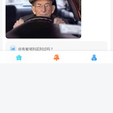
你有被堵到迟到过吗？
没有
20%
有过
80%
其他
0%
单选
5人已参与
群众帮
1
1
分享
芝士官