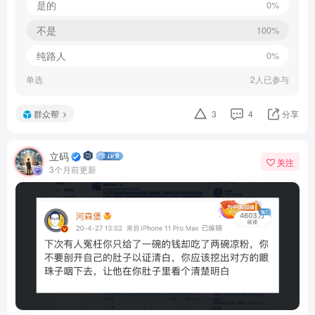
是的
0%
不是
100%
纯路人
0%
单选
2人已参与
群众帮
3
4
分享
立码
关注
3个月前更新