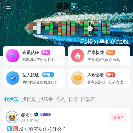
轻松分享你的经验
认证权益
邻而帮助你快速积累行业资源
我们对有为的作者提供更多的
会员认证
尽享极致
享用
福利
不定期线下沙龙服务
所有能接的申诉,专属渠道
达人认证
入帮必看
申请
新手
助您收获更多粉丝的真实信赖
要意义清晰，准确表达并分享
找发现
找群众
找帮手
咨询
投票
围观帮
邻佬哥
关注
3个月前更新
发帖前需要注意什么？
精